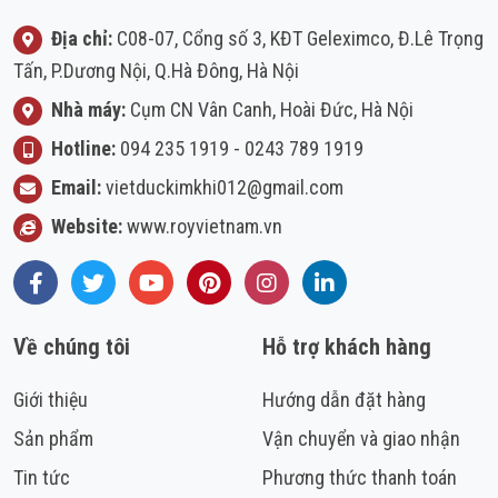
Địa chỉ:
C08-07, Cổng số 3, KĐT Geleximco, Đ.Lê Trọng
Tấn, P.Dương Nội, Q.Hà Đông, Hà Nội
Nhà máy:
Cụm CN Vân Canh, Hoài Đức, Hà Nội
Hotline:
094 235 1919
-
0243 789 1919
Email:
vietduckimkhi012@gmail.com
Website:
www.royvietnam.vn
Facebook
Twitter
Youtube
Pinterest
Instagram
LinkedIn
Về chúng tôi
Hỗ trợ khách hàng
Giới thiệu
Hướng dẫn đặt hàng
Sản phẩm
Vận chuyển và giao nhận
Tin tức
Phương thức thanh toán