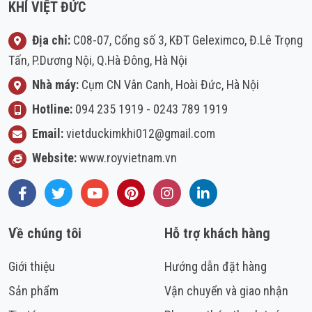
KHÍ VIỆT ĐỨC
Địa chỉ:
C08-07, Cổng số 3, KĐT Geleximco, Đ.Lê Trọng
Tấn, P.Dương Nội, Q.Hà Đông, Hà Nội
Nhà máy:
Cụm CN Vân Canh, Hoài Đức, Hà Nội
Hotline:
094 235 1919
-
0243 789 1919
Email:
vietduckimkhi012@gmail.com
Website:
www.royvietnam.vn
Facebook
Twitter
Youtube
Pinterest
Instagram
LinkedIn
Về chúng tôi
Hỗ trợ khách hàng
Giới thiệu
Hướng dẫn đặt hàng
Sản phẩm
Vận chuyển và giao nhận