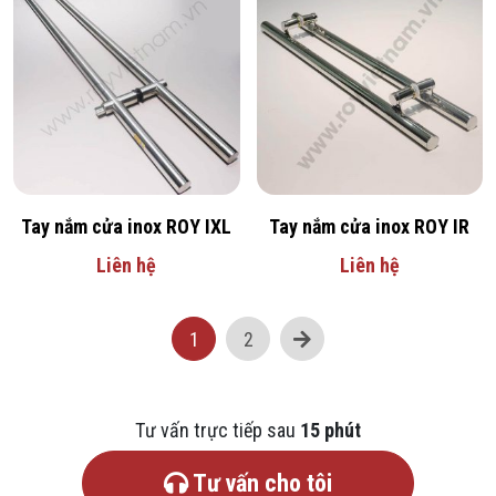
Tay nắm cửa inox ROY IXL
Tay nắm cửa inox ROY IR
Liên hệ
Liên hệ
Điều hướng bài viết
Trang sau
1
2
Tư vấn trực tiếp sau
15 phút
Tư vấn cho tôi