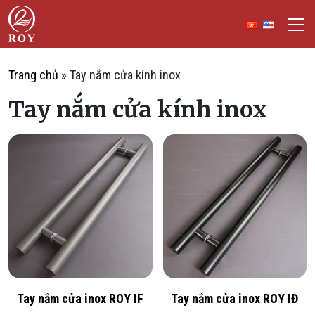
Chuyển đến nội dung
ROY Việt Nam
IẾM
Trang chủ
»
Tay nắm cửa kính inox
Tay nắm cửa kính inox
Tay nắm cửa inox ROY IF
Tay nắm cửa inox ROY IĐ