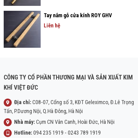
Tay nắm gỗ cửa kính ROY GHV
Liên hệ
CÔNG TY CỔ PHẦN THƯƠNG MẠI VÀ SẢN XUẤT KIM
KHÍ VIỆT ĐỨC
Địa chỉ:
C08-07, Cổng số 3, KĐT Geleximco, Đ.Lê Trọng
Tấn, P.Dương Nội, Q.Hà Đông, Hà Nội
Nhà máy:
Cụm CN Vân Canh, Hoài Đức, Hà Nội
Hotline:
094 235 1919
-
0243 789 1919