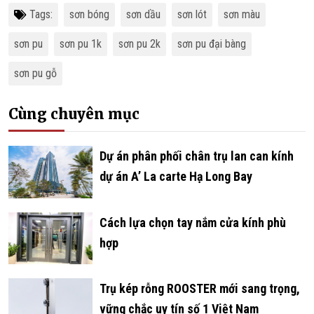
Tags:
sơn bóng
sơn dầu
sơn lót
sơn màu
sơn pu
sơn pu 1k
sơn pu 2k
sơn pu đại bàng
sơn pu gỗ
Cùng chuyên mục
­­­­­­Dự án phân phối chân trụ lan can kính
dự án A’ La carte Hạ Long Bay
Cách lựa chọn tay nắm cửa kính phù
hợp
Trụ kép rỗng ROOSTER mới sang trọng,
vững chắc uy tín số 1 Việt Nam