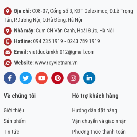
Địa chỉ:
C08-07, Cổng số 3, KĐT Geleximco, Đ.Lê Trọng
Tấn, P.Dương Nội, Q.Hà Đông, Hà Nội
Nhà máy:
Cụm CN Vân Canh, Hoài Đức, Hà Nội
Hotline:
094 235 1919
-
0243 789 1919
Email:
vietduckimkhi012@gmail.com
Website:
www.royvietnam.vn
Facebook
Twitter
Youtube
Pinterest
Instagram
LinkedIn
Về chúng tôi
Hỗ trợ khách hàng
Giới thiệu
Hướng dẫn đặt hàng
Sản phẩm
Vận chuyển và giao nhận
Tin tức
Phương thức thanh toán