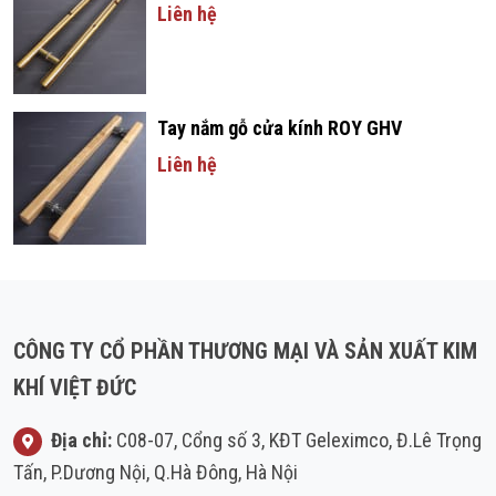
Liên hệ
Tay nắm gỗ cửa kính ROY GHV
Liên hệ
CÔNG TY CỔ PHẦN THƯƠNG MẠI VÀ SẢN XUẤT KIM
KHÍ VIỆT ĐỨC
Địa chỉ:
C08-07, Cổng số 3, KĐT Geleximco, Đ.Lê Trọng
Tấn, P.Dương Nội, Q.Hà Đông, Hà Nội