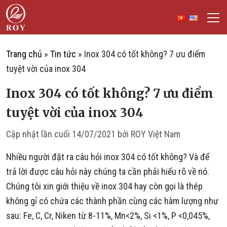
Chuyển đến nội dung
ROY Việt Nam
IẾM
Trang chủ
»
Tin tức
»
Inox 304 có tốt không? 7 ưu điểm
tuyệt vời của inox 304
Inox 304 có tốt không? 7 ưu điểm
tuyệt vời của inox 304
Cập nhật lần cuối
14/07/2021
bởi
ROY Việt Nam
Nhiều người đặt ra câu hỏi inox 304 có tốt không? Và để
trả lời được câu hỏi này chúng ta cần phải hiểu rõ về nó.
Chúng tôi xin giới thiệu về inox 304 hay còn gọi là thép
không gỉ có chứa các thành phần cùng các hàm lượng như
sau: Fe, C, Cr, Niken từ 8-11%, Mn<2%, Si <1%, P <0,045%,