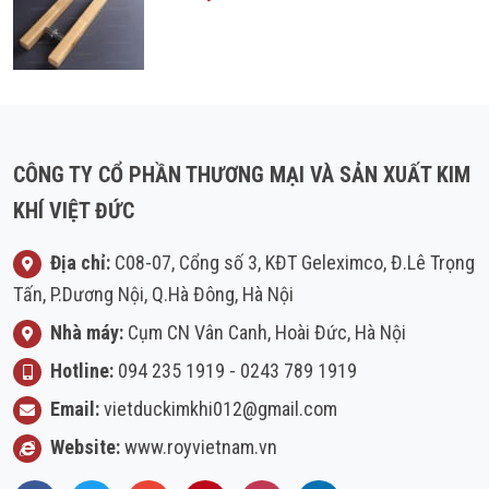
CÔNG TY CỔ PHẦN THƯƠNG MẠI VÀ SẢN XUẤT KIM
KHÍ VIỆT ĐỨC
Địa chỉ:
C08-07, Cổng số 3, KĐT Geleximco, Đ.Lê Trọng
Tấn, P.Dương Nội, Q.Hà Đông, Hà Nội
Nhà máy:
Cụm CN Vân Canh, Hoài Đức, Hà Nội
Hotline:
094 235 1919
-
0243 789 1919
Email:
vietduckimkhi012@gmail.com
Website:
www.royvietnam.vn