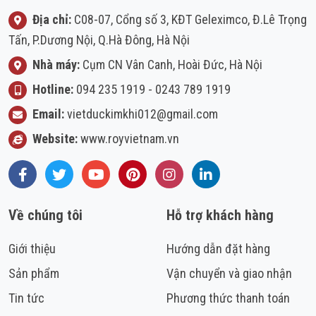
Địa chỉ:
C08-07, Cổng số 3, KĐT Geleximco, Đ.Lê Trọng
Tấn, P.Dương Nội, Q.Hà Đông, Hà Nội
Nhà máy:
Cụm CN Vân Canh, Hoài Đức, Hà Nội
Hotline:
094 235 1919
-
0243 789 1919
Email:
vietduckimkhi012@gmail.com
Website:
www.royvietnam.vn
Facebook
Twitter
Youtube
Pinterest
Instagram
LinkedIn
Về chúng tôi
Hỗ trợ khách hàng
Giới thiệu
Hướng dẫn đặt hàng
Sản phẩm
Vận chuyển và giao nhận
Tin tức
Phương thức thanh toán