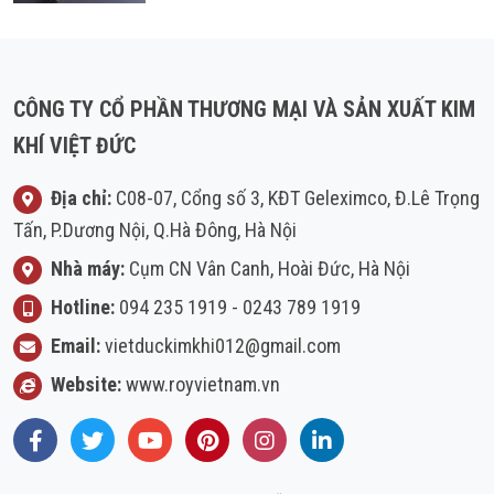
CÔNG TY CỔ PHẦN THƯƠNG MẠI VÀ SẢN XUẤT KIM
KHÍ VIỆT ĐỨC
Địa chỉ:
C08-07, Cổng số 3, KĐT Geleximco, Đ.Lê Trọng
Tấn, P.Dương Nội, Q.Hà Đông, Hà Nội
Nhà máy:
Cụm CN Vân Canh, Hoài Đức, Hà Nội
Hotline:
094 235 1919
-
0243 789 1919
Email:
vietduckimkhi012@gmail.com
Website:
www.royvietnam.vn
Facebook
Twitter
Youtube
Pinterest
Instagram
LinkedIn