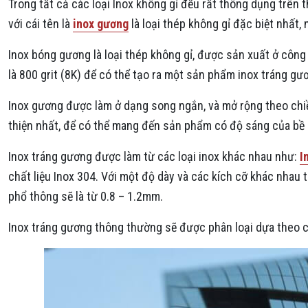
Trong tất cả các loại Inox không gỉ đều rất thông dụng trên 
với cái tên là
inox gương
là loại thép không gỉ đặc biệt nhất,
Inox bóng gương là loại thép không gỉ, được sản xuất ở côn
là 800 grit (8K) để có thể tạo ra một sản phẩm inox tráng gư
Inox gương được làm ở dạng song ngắn, và mở rộng theo chi
thiện nhất, để có thể mang đến sản phẩm có độ sáng của b
Inox tráng gương được làm từ các loại inox khác nhau như:
I
chất liệu Inox 304. Với một độ dày và các kích cỡ khác nhau
phổ thông sẽ là từ 0.8 – 1.2mm.
Inox tráng gương thông thường sẽ được phân loại dựa theo cá