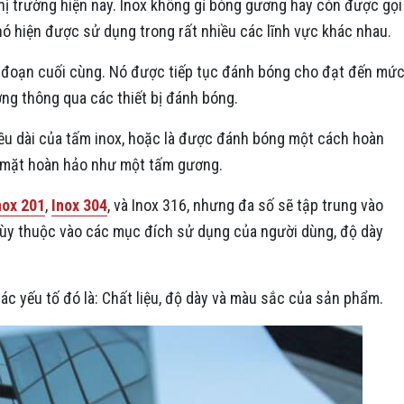
thị trường hiện nay. Inox không gỉ bóng gương hay còn được gọi
 nó hiện được sử dụng trong rất nhiều các lĩnh vực khác nhau.
g đoạn cuối cùng. Nó được tiếp tục đánh bóng cho đạt đến mứ
ơng thông qua các thiết bị đánh bóng.
ều dài của tấm inox, hoặc là được đánh bóng một cách hoàn
ề mặt hoàn hảo như một tấm gương.
nox 201
,
Inox 304
, và Inox 316, nhưng đa số sẽ tập trung vào
 tùy thuộc vào các mục đích sử dụng của người dùng, độ dày
c yếu tố đó là: Chất liệu, độ dày và màu sắc của sản phẩm.