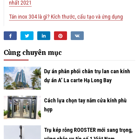
nhất 2021
Tán inox 304 là gì? Kích thước, cấu tạo và ứng dụng
Facebook
Twitter
LinkedIn
Pinterest
VKontakte
Cùng chuyên mục
­­­­­­Dự án phân phối chân trụ lan can kính
dự án A’ La carte Hạ Long Bay
Cách lựa chọn tay nắm cửa kính phù
hợp
Trụ kép rỗng ROOSTER mới sang trọng,
vững chắc uy tín số 1 Việt Nam