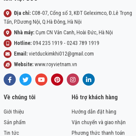
Địa chỉ:
C08-07, Cổng số 3, KĐT Geleximco, Đ.Lê Trọng
Tấn, P.Dương Nội, Q.Hà Đông, Hà Nội
Nhà máy:
Cụm CN Vân Canh, Hoài Đức, Hà Nội
Hotline:
094 235 1919
-
0243 789 1919
Email:
vietduckimkhi012@gmail.com
Website:
www.royvietnam.vn
Facebook
Twitter
Youtube
Pinterest
Instagram
LinkedIn
Về chúng tôi
Hỗ trợ khách hàng
Giới thiệu
Hướng dẫn đặt hàng
Sản phẩm
Vận chuyển và giao nhận
Tin tức
Phương thức thanh toán