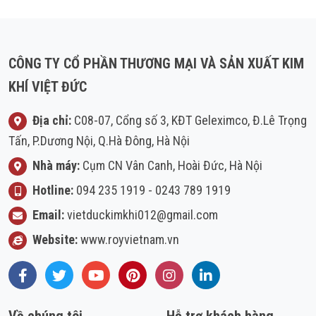
CÔNG TY CỔ PHẦN THƯƠNG MẠI VÀ SẢN XUẤT KIM
KHÍ VIỆT ĐỨC
Địa chỉ:
C08-07, Cổng số 3, KĐT Geleximco, Đ.Lê Trọng
Tấn, P.Dương Nội, Q.Hà Đông, Hà Nội
Nhà máy:
Cụm CN Vân Canh, Hoài Đức, Hà Nội
Hotline:
094 235 1919
-
0243 789 1919
Email:
vietduckimkhi012@gmail.com
Website:
www.royvietnam.vn
Facebook
Twitter
Youtube
Pinterest
Instagram
LinkedIn