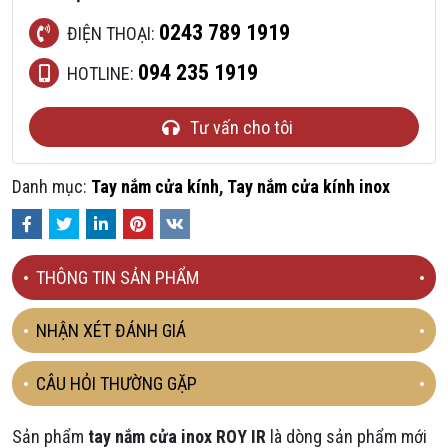
0243 789 1919
ĐIỆN THOẠI:
094 235 1919
HOTLINE:
Tư vấn cho tôi
Danh mục:
Tay nắm cửa kính
,
Tay nắm cửa kính inox
Facebook
Twitter
LinkedIn
Pinterest
VKontakte
THÔNG TIN SẢN PHẨM
NHẬN XÉT ĐÁNH GIÁ
CÂU HỎI THƯỜNG GẶP
Sản phẩm
tay nắm cửa inox ROY IR
là dòng sản phẩm mới