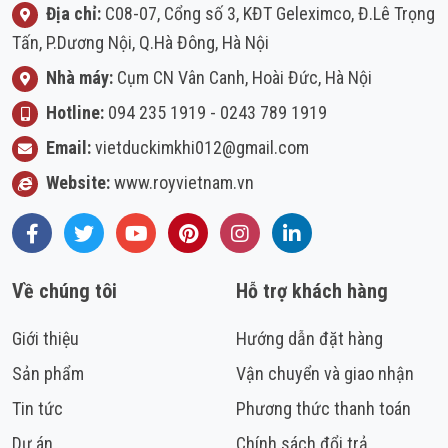
Địa chỉ:
C08-07, Cổng số 3, KĐT Geleximco, Đ.Lê Trọng
Tấn, P.Dương Nội, Q.Hà Đông, Hà Nội
Nhà máy:
Cụm CN Vân Canh, Hoài Đức, Hà Nội
Hotline:
094 235 1919
-
0243 789 1919
Email:
vietduckimkhi012@gmail.com
Website:
www.royvietnam.vn
Facebook
Twitter
Youtube
Pinterest
Instagram
LinkedIn
Về chúng tôi
Hỗ trợ khách hàng
Giới thiệu
Hướng dẫn đặt hàng
Sản phẩm
Vận chuyển và giao nhận
Tin tức
Phương thức thanh toán
Dự án
Chính sách đổi trả