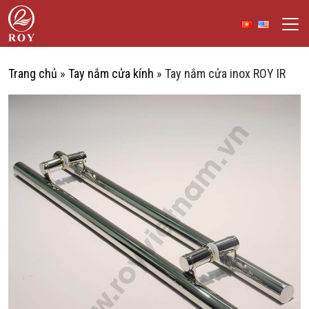
Chuyển đến nội dung
ROY Việt Nam
IẾM
Trang chủ
»
Tay nắm cửa kính
»
Tay nắm cửa inox ROY IR