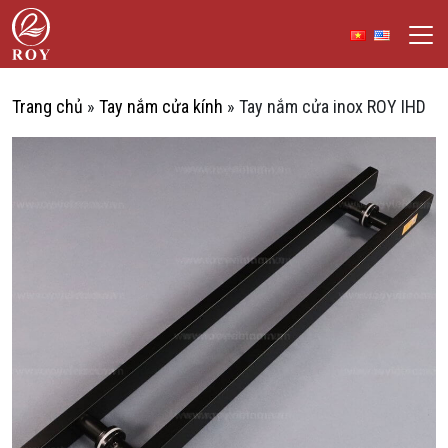
Chuyển đến nội dung
ROY Việt Nam
IẾM
Trang chủ
»
Tay nắm cửa kính
»
Tay nắm cửa inox ROY IHD