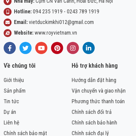
Nhà máy:
Cụm CN Vân Canh, Hoài Đức, Hà Nội
Hotline:
094 235 1919
-
0243 789 1919
Email:
vietduckimkhi012@gmail.com
Website:
www.royvietnam.vn
Facebook
Twitter
Youtube
Pinterest
Instagram
LinkedIn
Về chúng tôi
Hỗ trợ khách hàng
Giới thiệu
Hướng dẫn đặt hàng
Sản phẩm
Vận chuyển và giao nhận
Tin tức
Phương thức thanh toán
Dự án
Chính sách đổi trả
Liên hệ
Chính sách bảo hành
Chính sách bảo mật
Chính sách đại lý