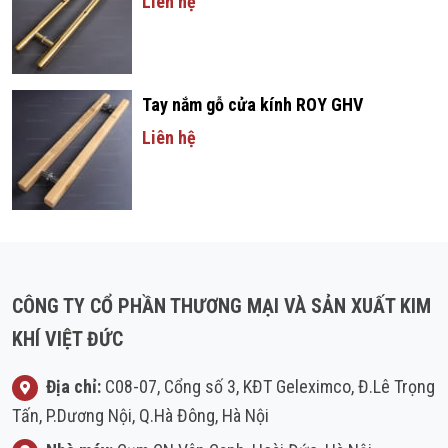
Liên hệ
Tay nắm gỗ cửa kính ROY GHV
Liên hệ
CÔNG TY CỔ PHẦN THƯƠNG MẠI VÀ SẢN XUẤT KIM
KHÍ VIỆT ĐỨC
Địa chỉ:
C08-07, Cổng số 3, KĐT Geleximco, Đ.Lê Trọng
Tấn, P.Dương Nội, Q.Hà Đông, Hà Nội