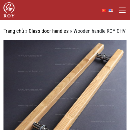
Skip to content
ROY Vietnam
CH
Trang chủ
»
Glass door handles
»
Wooden handle ROY GHV