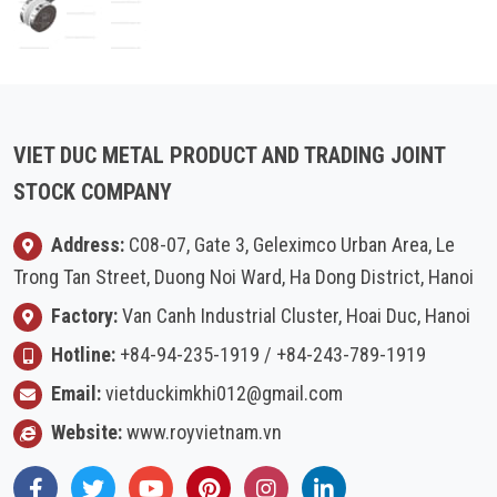
VIET DUC METAL PRODUCT AND TRADING JOINT
STOCK COMPANY
Address:
C08-07, Gate 3, Geleximco Urban Area, Le
Trong Tan Street, Duong Noi Ward, Ha Dong District, Hanoi
Factory:
Van Canh Industrial Cluster, Hoai Duc, Hanoi
Hotline:
+84-94-235-1919
/
+84-243-789-1919
Email:
vietduckimkhi012@gmail.com
Website:
www.royvietnam.vn
Facebook
Twitter
Youtube
Pinterest
Instagram
LinkedIn