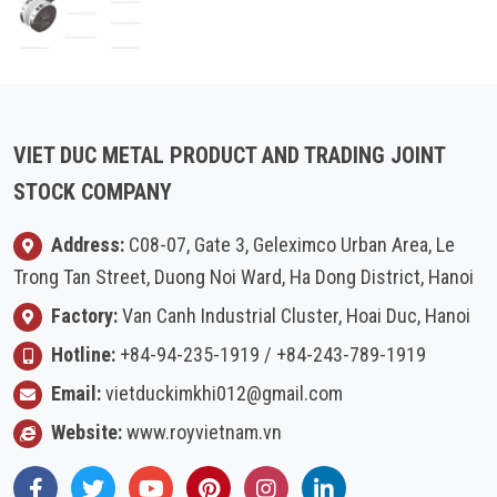
VIET DUC METAL PRODUCT AND TRADING JOINT
STOCK COMPANY
Address:
C08-07, Gate 3, Geleximco Urban Area, Le
Trong Tan Street, Duong Noi Ward, Ha Dong District, Hanoi
Factory:
Van Canh Industrial Cluster, Hoai Duc, Hanoi
Hotline:
+84-94-235-1919
/
+84-243-789-1919
Email:
vietduckimkhi012@gmail.com
Website:
www.royvietnam.vn
Facebook
Twitter
Youtube
Pinterest
Instagram
LinkedIn