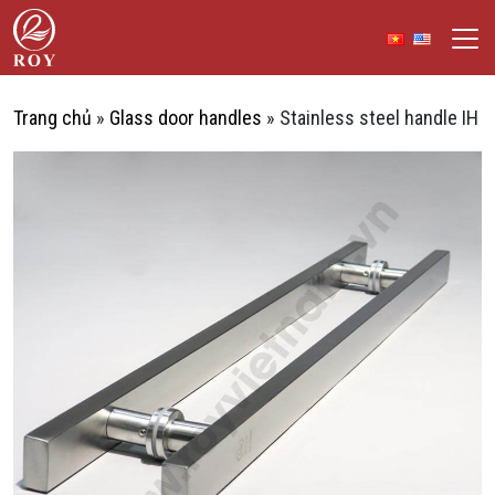
Skip to content
ROY Vietnam
CH
Trang chủ
»
Glass door handles
»
Stainless steel handle IH